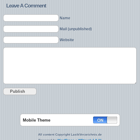
Leave A Comment
Name
Mail (unpublished)
Website
Mobile Theme
All content Copyright LasikVerzeichnis.de